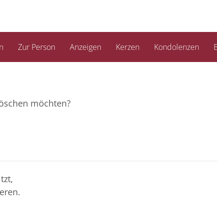
n
Zur Person
Anzeigen
Kerzen
Kondolenzen
B
e löschen möchten?
tzt,
eren.