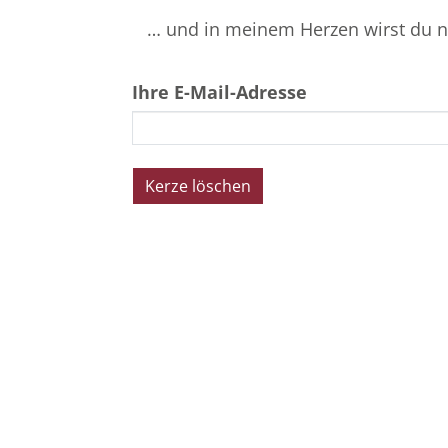
… und in meinem Herzen wirst du nu
Ihre E-Mail-Adresse
Beerdigungsinstitut
pietät
siegen
Stammhaus Siegener Oberstadt
Alte Poststraße 21 | 57072 Siegen
Tel. 0271 / 52 00 9