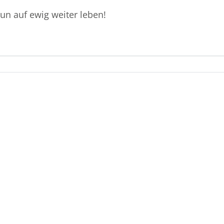
n auf ewig weiter leben!
Beerdigungsinstitut
pietät
siegen
Kontakt Wilnsdorf
Tel. 02739 / 47 72 07