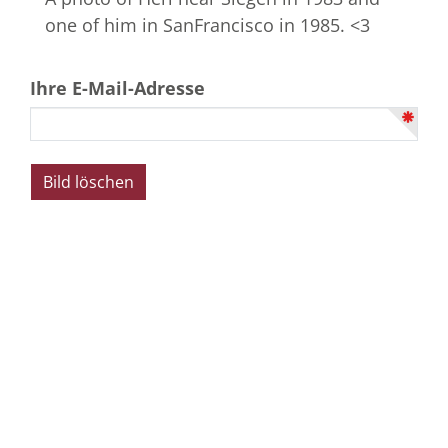
one of him in SanFrancisco in 1985. <3
Ihre E-Mail-Adresse
Beerdigungsinstitut
pietät
siegen
Stammhaus Siegener Oberstadt
Alte Poststraße 21 | 57072 Siegen
Tel. 0271 / 52 00 9
Mail
info@pietaet-siegen.de
Bürozeiten:
Mo. – Fr. 08:00 – 16:30 Uhr