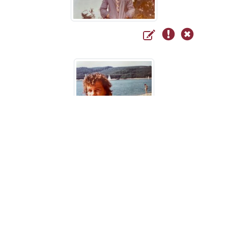
Young Heribert
Beerdigungsinstitut
pietät
siegen