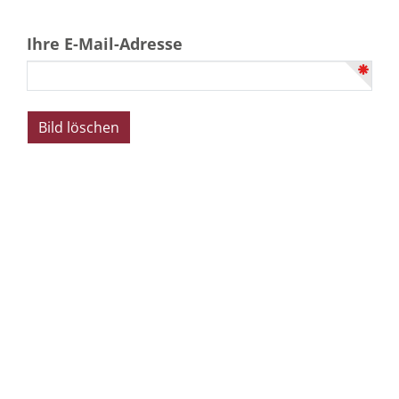
Ihre E-Mail-Adresse
Beerdigungsinstitut
pietät
siegen
Stammhaus Siegener Oberstadt
Alte Poststraße 21 | 57072 Siegen
Tel. 0271 / 52 00 9
Mail
info@pietaet-siegen.de
Bürozeiten:
Mo. – Fr. 08:00 – 16:30 Uhr
Beerdigungsinstitut
pietät
siegen