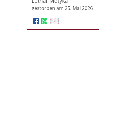
Lothar Motyka
gestorben am 25. Mai 2026
Beerdigungsinstitut
pietät
siegen
Stammhaus Siegener Oberstadt
Alte Poststraße 21 | 57072 Siegen